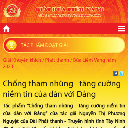
TÁC PHẨM ĐOẠT GIẢI
Giải Khuyến khích / Phát thanh / Búa Liềm Vàng năm
2023
Chống tham nhũng - tăng cường
niềm tin của dân với Đảng
Tác phẩm “Chống tham nhũng - tăng cường niềm tin
của dân với Đảng” của tác giả Nguyễn Thị Phương
Nguyệt của Đài Phát thanh - Truyền hình tỉnh Tây Ninh