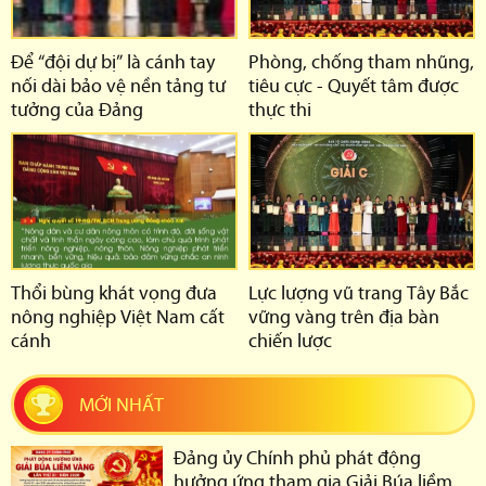
Để “đội dự bị” là cánh tay
Phòng, chống tham nhũng,
nối dài bảo vệ nền tảng tư
tiêu cực - Quyết tâm được
tưởng của Đảng
thực thi
Thổi bùng khát vọng đưa
Lực lượng vũ trang Tây Bắc
nông nghiệp Việt Nam cất
vững vàng trên địa bàn
cánh
chiến lược
MỚI NHẤT
Đảng ủy Chính phủ phát động
hưởng ứng tham gia Giải Búa liềm