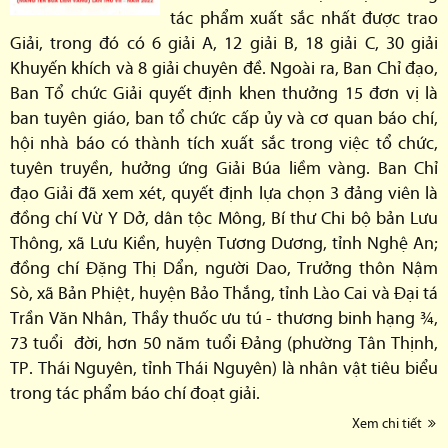
tác phẩm xuất sắc nhất được trao
Giải, trong đó có 6 giải A, 12 giải B, 18 giải C, 30 giải
Khuyến khích và 8 giải chuyên đề. Ngoài ra, Ban Chỉ đạo,
Ban Tổ chức Giải quyết định khen thưởng 15 đơn vị là
ban tuyên giáo, ban tổ chức cấp ủy và cơ quan báo chí,
hội nhà báo có thành tích xuất sắc trong việc tổ chức,
tuyên truyền, hưởng ứng Giải Búa liềm vàng. Ban Chỉ
đạo Giải đã xem xét, quyết định lựa chọn 3 đảng viên là
đồng chí Vừ Y Dở, dân tộc Mông, Bí thư Chi bộ bản Lưu
Thông, xã Lưu Kiền, huyện Tương Dương, tỉnh Nghệ An;
đồng chí Đặng Thị Dẩn, người Dao, Trưởng thôn Nậm
Sò, xã Bản Phiệt, huyện Bảo Thắng, tỉnh Lào Cai và Đại tá
Trần Văn Nhân, Thầy thuốc ưu tú - thương binh hạng ¾,
73 tuổi đời, hơn 50 năm tuổi Đảng (phường Tân Thịnh,
TP. Thái Nguyên, tỉnh Thái Nguyên) là nhân vật tiêu biểu
trong tác phẩm báo chí đoạt giải.
Xem chi tiết