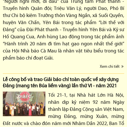
"Người nghĩ mới, đi đầu" của Trung tâm Phát thanh -
Truyền hình Quân đội; Triệu Văn Lý, người Dao, Phó Bí
thư Chi bộ kiêm Trưởng thôn Vàng Ngần, xã Suối Quyền,
huyện Văn Chấn, Yên Bái trong tác phẩm “Lời thề với
Đảng” của Đài Phát thanh - Truyền hình Yên Bái và Kỹ sư
Hồ Quang Cua, Anh hùng Lao động trong tác phẩm ảnh
“Hành trình 20 năm đi tìm hạt gạo ngon nhất thế giới”
của Hội Nhà báo Cà Mau là nhân vật tiêu biểu trong tác
phẩm báo chí đoạt Giải.
Xem chi tiết
Lễ công bố và trao Giải báo chí toàn quốc về xây dựng
Đảng (mang tên Búa liềm vàng) lần thứ VI - năm 2021
Tối 21-1, tại Nhà hát Lớn Hà Nội,
nhân dịp kỷ niệm 92 năm Ngày
thành lập Đảng Cộng sản Việt Nam,
mừng Đảng, mừng Xuân, mừng
Đất nước và chào đón năm mới Nhâm Dần 2022, Ban Tổ