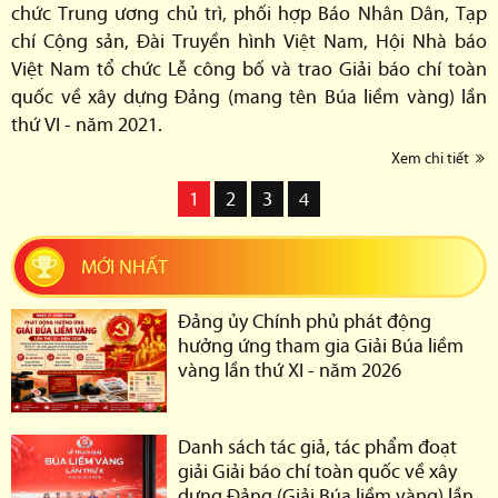
chức Trung ương chủ trì, phối hợp Báo Nhân Dân, Tạp
chí Cộng sản, Đài Truyền hình Việt Nam, Hội Nhà báo
Việt Nam tổ chức Lễ công bố và trao Giải báo chí toàn
quốc về xây dựng Đảng (mang tên Búa liềm vàng) lần
thứ VI - năm 2021.
Xem chi tiết
1
2
3
4
MỚI NHẤT
Đảng ủy Chính phủ phát động
hưởng ứng tham gia Giải Búa liềm
vàng lần thứ XI - năm 2026
Danh sách tác giả, tác phẩm đoạt
giải Giải báo chí toàn quốc về xây
dựng Đảng (Giải Búa liềm vàng) lần