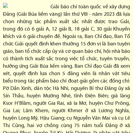
Giải báo chí toàn quốc về xây dựng
Đảng (Giải Búa liềm vàng) lần thứ VIII - năm 2023 đã lựa
chọn những tác phẩm xuất sắc nhất được trao Giải,
trong đó có 6 giải A, 12 giải B, 18 giải C, 30 giải Khuyến
khích và 6 giải chuyên đề. Ngoài ra, Ban Chỉ đạo, Ban Tổ
chức Giải quyết định khen thưởng 15 đơn vị là ban tuyên
giáo, ban tổ chức cấp ủy và cơ quan báo chí, hội nhà báo
có thành tích xuất sắc trong việc tổ chức, tuyên truyền,
hưởng ứng Giải Búa liềm vàng. Ban Chỉ đạo Giải đã xem
xét, quyết định lựa chọn 5 đảng viên là nhân vật tiêu
biểu trong tác phẩm báo chí đoạt giải gồm các đồng chí:
Pờ Dần Xinh, dân tộc Hà Nhì, nguyên Bí thư Đảng ủy xã
Sín Thầu, huyện Mường Nhé, tỉnh Điện Biên; già làng
Ksor H’Blâm, người Gia Rai, xã Ia Mơ, huyện Chư Prông,
Gia Lai; Lâm Khem, người Khmer ở xã Lương Nghĩa,
huyện Long Mỹ, Hậu Giang; cụ Nguyễn Văn Mai và cụ Lê
Thị Củng, hai vợ chồng cùng 75 năm tuổi Đảng ở xã
Quang Phục, huyện Tứ Kỳ, Hải Dương, là nhân vật tiêu