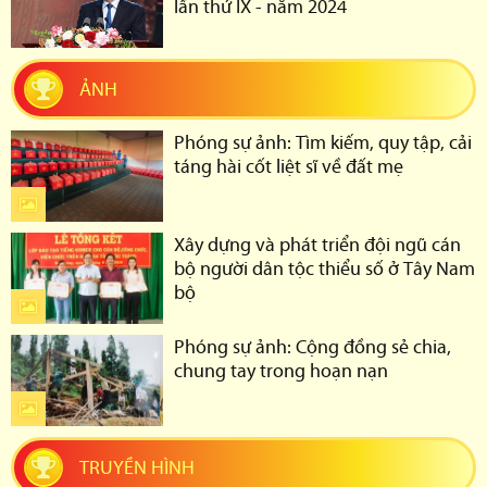
lần thứ IX - năm 2024
ẢNH
Phóng sự ảnh: Tìm kiếm, quy tập, cải
táng hài cốt liệt sĩ về đất mẹ
Xây dựng và phát triển đội ngũ cán
bộ người dân tộc thiểu số ở Tây Nam
bộ
Phóng sự ảnh: Cộng đồng sẻ chia,
chung tay trong hoạn nạn
TRUYỀN HÌNH