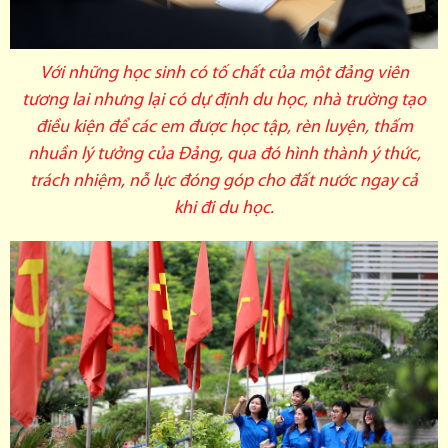
Với những học sinh có tố chất của một đảng viên
tương lai nhưng lại có dự định du học, nhà trường tạo
điều kiện để các em được học tập, rèn luyện, thấm
nhuần lý tưởng của Đảng, qua đó hình thành ý thức,
trách nhiệm, nỗ lực đóng góp cho đất nước ngay cả
khi đi du học.