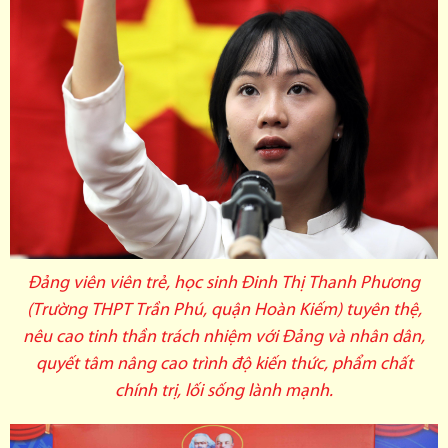
Đảng viên viên trẻ, học sinh Đinh Thị Thanh Phương
(Trường THPT Trần Phú, quận Hoàn Kiếm) tuyên thệ,
nêu cao tinh thần trách nhiệm với Đảng và nhân dân,
quyết tâm nâng cao trình độ kiến thức, phẩm chất
chính trị, lối sống lành mạnh.