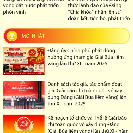
vọng đất nước phát triển
thức lãnh đạo của Đảng:
phồn vinh
“Chìa khóa” nhân lên sự
đoàn kết, tiến bộ, phát triển
MỚI NHẤT
Đảng ủy Chính phủ phát động
hưởng ứng tham gia Giải Búa liềm
vàng lần thứ XI - năm 2026
Danh sách tác giả, tác phẩm đoạt
giải Giải báo chí toàn quốc về xây
dựng Đảng (Giải Búa liềm vàng) lần
thứ X - năm 2025
Kế hoạch tổ chức và Thể lệ Giải báo
chí toàn quốc về xây dựng Đảng
(Giải Búa liềm vàng) lần thứ XI - năm