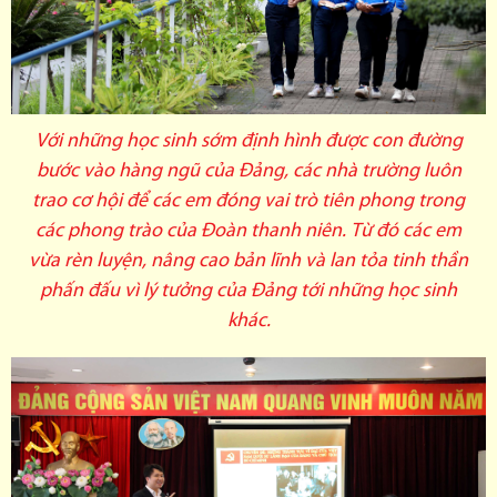
Với những học sinh sớm định hình được con đường
bước vào hàng ngũ của Đảng, các nhà trường luôn
trao cơ hội để các em đóng vai trò tiên phong trong
các phong trào của Đoàn thanh niên. Từ đó các em
vừa rèn luyện, nâng cao bản lĩnh và lan tỏa tinh thần
phấn đấu vì lý tưởng của Đảng tới những học sinh
khác.