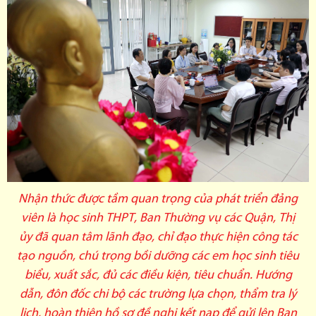
Nhận thức được tầm quan trọng của phát triển đảng
viên là học sinh THPT, Ban Thường vụ các Quận, Thị
ủy đã quan tâm lãnh đạo, chỉ đạo thực hiện công tác
tạo nguồn, chú trọng bồi dưỡng các em học sinh tiêu
biểu, xuất sắc, đủ các điều kiện, tiêu chuẩn. Hướng
dẫn, đôn đốc chi bộ các trường lựa chọn, thẩm tra lý
lịch, hoàn thiện hồ sơ đề nghị kết nạp để gửi lên Ban