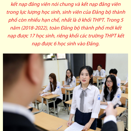
kết nạp đảng viên nói chung và kết nạp đảng viên
trong lực lượng học sinh, sinh viên của Đảng bộ thành
phố còn nhiều hạn chế, nhất là ở khối THPT. Trong 5
năm (2018-2022), toàn Đảng bộ thành phố mới kết
nạp được 17 học sinh, riêng khối các trường THPT kết
nạp được 6 học sinh vào Đảng.