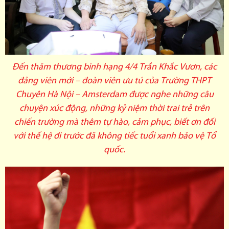
Đến thăm thương binh hạng 4/4 Trần Khắc Vươn, các
đảng viên mới – đoàn viên ưu tú của Trường THPT
Chuyên Hà Nội – Amsterdam được nghe những câu
chuyện xúc động, những kỷ niệm thời trai trẻ trên
chiến trường mà thêm tự hào, cảm phục, biết ơn đối
với thế hệ đi trước đã không tiếc tuổi xanh bảo vệ Tổ
quốc.