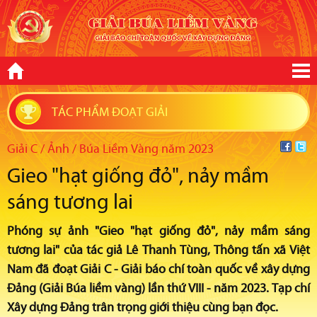
TÁC PHẨM ĐOẠT GIẢI
Giải C / Ảnh / Búa Liềm Vàng năm 2023
Gieo "hạt giống đỏ", nảy mầm
sáng tương lai
Phóng sự ảnh "Gieo "hạt giống đỏ", nảy mầm sáng
tương lai" của tác giả Lê Thanh Tùng, Thông tấn xã Việt
Nam đã đoạt Giải C - Giải báo chí toàn quốc về xây dựng
Đảng (Giải Búa liềm vàng) lần thứ VIII - năm 2023. Tạp chí
Xây dựng Đảng trân trọng giới thiệu cùng bạn đọc.