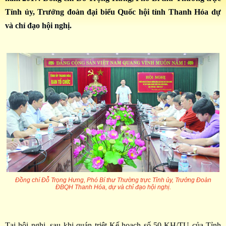
Tỉnh ủy, Trưởng đoàn đại biểu Quốc hội tỉnh Thanh Hóa dự
và chỉ đạo hội nghị.
Đồng chí Đỗ Trọng Hưng, Phó Bí thư Thường trực Tỉnh ủy, Trưởng Đoàn
ĐBQH Thanh Hóa, dự và chỉ đạo hội nghị.
Tại hội nghị, sau khi quán triệt Kế hoạch số 50-KH/TU của Tỉnh