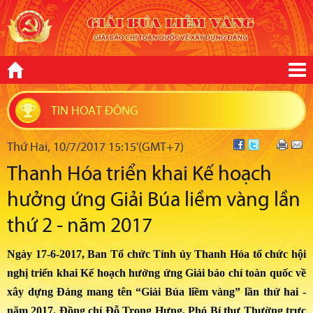
TIN HOẠT ĐỘNG
Thứ Hai, 10/7/2017 15:15'(GMT+7)
Thanh Hóa triển khai Kế hoạch
hưởng ứng Giải Búa liềm vàng lần
thứ 2 - năm 2017
Ngày 17-6-2017, Ban Tổ chức Tỉnh ủy Thanh Hóa tổ chức hội
nghị triển khai Kế hoạch hưởng ứng Giải báo chí toàn quốc về
xây dựng Đảng mang tên “Giải Búa liềm vàng” lần thứ hai -
năm 2017. Đồng chí Đỗ Trọng Hưng, Phó Bí thư Thường trực