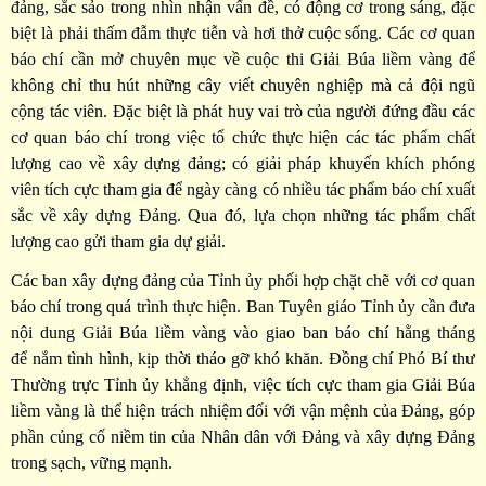
đảng, sắc sảo trong nhìn nhận vấn đề, có động cơ trong sáng, đặc
biệt là phải thấm đẫm thực tiễn và hơi thở cuộc sống. Các cơ quan
báo chí cần mở chuyên mục về cuộc thi Giải Búa liềm vàng để
không chỉ thu hút những cây viết chuyên nghiệp mà cả đội ngũ
cộng tác viên. Đặc biệt là phát huy vai trò của người đứng đầu các
cơ quan báo chí trong việc tổ chức thực hiện các tác phẩm chất
lượng cao về xây dựng đảng; có giải pháp khuyến khích phóng
viên tích cực tham gia để ngày càng có nhiều tác phẩm báo chí xuất
sắc về xây dựng Đảng. Qua đó, lựa chọn những tác phẩm chất
lượng cao gửi tham gia dự giải.
Các ban xây dựng đảng của Tỉnh ủy phối hợp chặt chẽ với cơ quan
báo chí trong quá trình thực hiện. Ban Tuyên giáo Tỉnh ủy cần đưa
nội dung Giải Búa liềm vàng vào giao ban báo chí hằng tháng
để nắm tình hình, kịp thời tháo gỡ khó khăn. Đồng chí Phó Bí thư
Thường trực Tỉnh ủy khẳng định, việc tích cực tham gia Giải Búa
liềm vàng là thể hiện trách nhiệm đối với vận mệnh của Đảng, góp
phần củng cố niềm tin của Nhân dân với Đảng và xây dựng Đảng
trong sạch, vững mạnh.