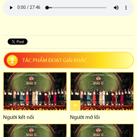
TÁC PHẨM ĐOẠT GIẢI KHÁC
Người kết nối
Người mở lối