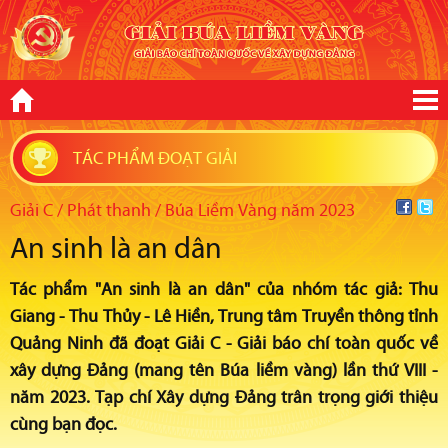
TÁC PHẨM ĐOẠT GIẢI
Giải C / Phát thanh / Búa Liềm Vàng năm 2023
An sinh là an dân
Tác phẩm "An sinh là an dân" của nhóm tác giả: Thu
Giang - Thu Thủy - Lê Hiền, Trung tâm Truyền thông tỉnh
Quảng Ninh đã đoạt Giải C - Giải báo chí toàn quốc về
xây dựng Đảng (mang tên Búa liềm vàng) lần thứ VIII -
năm 2023. Tạp chí Xây dựng Đảng trân trọng giới thiệu
cùng bạn đọc.